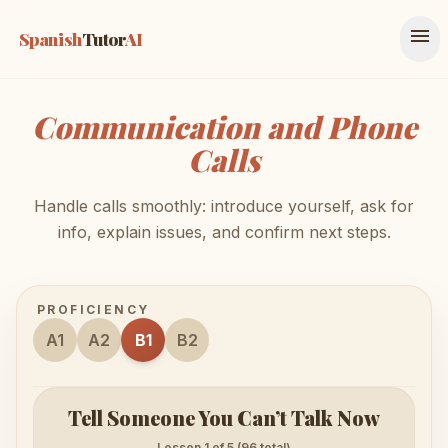
menu
Spanish
Tutor
AI
Communication and Phone
Calls
Handle calls smoothly: introduce yourself, ask for
info, explain issues, and confirm next steps.
PROFICIENCY
A1
A2
B1
B2
Tell Someone You Can’t Talk Now
Lesson 1 of 5 (96 total)