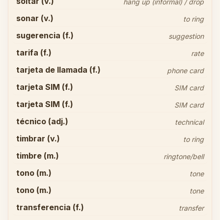
soltar (v.)
hang up (informal) / drop
sonar (v.)
to ring
sugerencia (f.)
suggestion
tarifa (f.)
rate
tarjeta de llamada (f.)
phone card
tarjeta SIM (f.)
SIM card
tarjeta SIM (f.)
SIM card
técnico (adj.)
technical
timbrar (v.)
to ring
timbre (m.)
ringtone/bell
tono (m.)
tone
tono (m.)
tone
transferencia (f.)
transfer