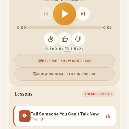
play_arrow
skip_previous
skip_next
0:00
0:05
replay_10
thumb_up
thumb_down
1x
0.5x
0.8x
1.5x
2x
subtitles
HELP ME - SHOW SUBTITLES
translate
SHOW ORIGINAL TEXT IN ENGLISH
Lessons
THEME PLAYLIST
Tell Someone You Can’t Talk Now
graphic_eq
bar_chart
Playing