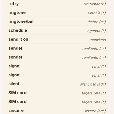
retry
reintentar (v.)
ringtone
sintonía (f.)
ringtone/bell
timbre (m.)
schedule
agenda (f.)
send it on
reenviarlo
sender
remitente (m.)
sender
remitente (m.)
signal
señal (f.)
signal
señal (f.)
silent
silencioso (adj.)
SIM card
tarjeta SIM (f.)
SIM card
tarjeta SIM (f.)
sincere
sincero (adj.)