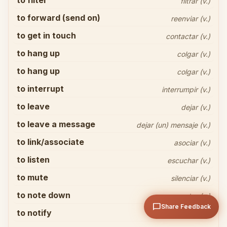
to filter
filtrar (v.)
to forward (send on)
reenviar (v.)
to get in touch
contactar (v.)
to hang up
colgar (v.)
to hang up
colgar (v.)
Share your thoughts
close
to interrupt
interrumpir (v.)
to leave
dejar (v.)
to leave a message
dejar (un) mensaje (v.)
to link/associate
asociar (v.)
to listen
escuchar (v.)
arrow_upward
Send
to mute
silenciar (v.)
to note down
anotar (v.)
chat_bubble
Share Feedback
to notify
notificar (v.)