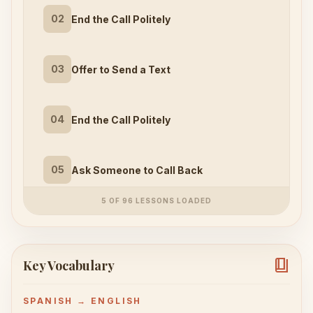
02
End the Call Politely
03
Offer to Send a Text
04
End the Call Politely
05
Ask Someone to Call Back
5 OF 96 LESSONS LOADED
book_4
Key Vocabulary
SPANISH → ENGLISH