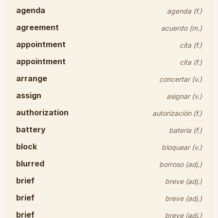
agenda
agenda (f.)
agreement
acuerdo (m.)
appointment
cita (f.)
appointment
cita (f.)
arrange
concertar (v.)
assign
asignar (v.)
authorization
autorización (f.)
battery
batería (f.)
block
bloquear (v.)
blurred
borroso (adj.)
brief
breve (adj.)
brief
breve (adj.)
brief
breve (adj.)