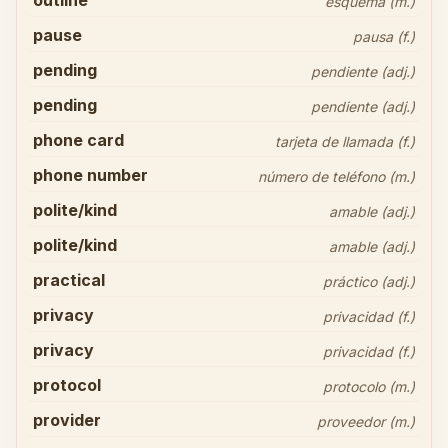
outline
esquema (m.)
pause
pausa (f.)
pending
pendiente (adj.)
pending
pendiente (adj.)
phone card
tarjeta de llamada (f.)
phone number
número de teléfono (m.)
polite/kind
amable (adj.)
polite/kind
amable (adj.)
practical
práctico (adj.)
privacy
privacidad (f.)
privacy
privacidad (f.)
protocol
protocolo (m.)
provider
proveedor (m.)