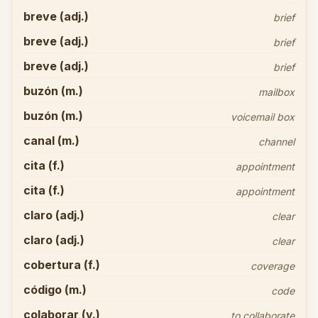
breve (adj.)
brief
breve (adj.)
brief
breve (adj.)
brief
buzón (m.)
mailbox
buzón (m.)
voicemail box
canal (m.)
channel
cita (f.)
appointment
cita (f.)
appointment
claro (adj.)
clear
claro (adj.)
clear
cobertura (f.)
coverage
código (m.)
code
colaborar (v.)
to collaborate