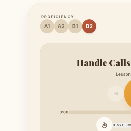
PROFICIENCY
A1
A2
B1
B2
Handle Calls
Lesson 
skip_previous
0:00
replay_10
0.5x
0.8