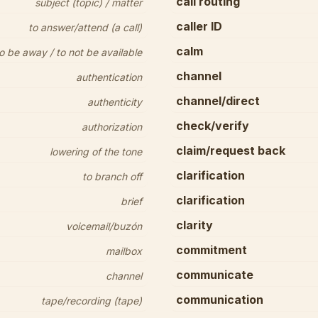
call routing
subject (topic) / matter
caller ID
to answer/attend (a call)
calm
o be away / to not be available
channel
authentication
channel/direct
authenticity
check/verify
authorization
claim/request back
lowering of the tone
clarification
to branch off
clarification
brief
clarity
voicemail/buzón
commitment
mailbox
communicate
channel
communication
tape/recording (tape)