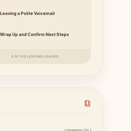
Leaving a Polite Voicemail
Wrap Up and Confirm Next Steps
5 OF 100 LESSONS LOADED
book_4
consenso (m.)