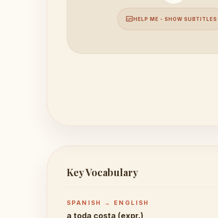
subtitles
HELP ME - SHOW SUBTITLES
Key Vocabulary
SPANISH → ENGLISH
a toda costa (expr.)