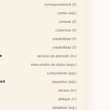
correspondencia (f.)
cortés (adj.)
cortesía (f.)
cobertura (f.)
credibilidad (f.)
credibilidad (f.)
e
servicio de atención (m.)
intercambio de datos (expr.)
contundente (adj.)
ted
resolutivo (adj.)
retraso (m.)
delegar (v.)
detallado (adj.)