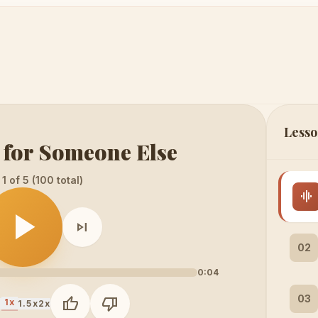
Lesso
 for Someone Else
1 of 5 (100 total)
graphic_eq
play_arrow
skip_next
02
0:04
03
thumb_up
thumb_down
1x
x
1.5x
2x