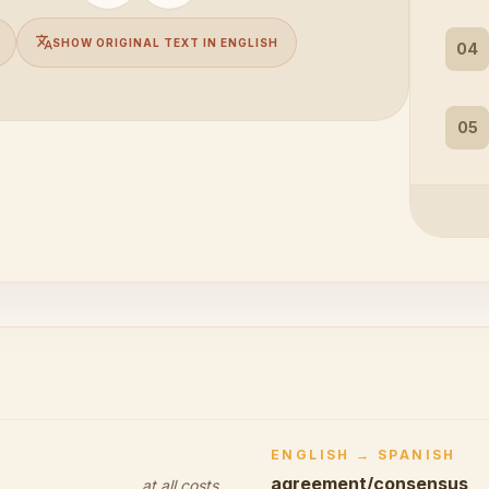
translate
SHOW ORIGINAL TEXT IN ENGLISH
04
05
ENGLISH → SPANISH
agreement/consensus
at all costs