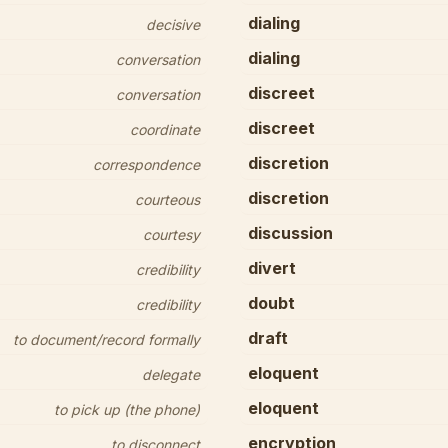
dialing
decisive
dialing
conversation
discreet
conversation
discreet
coordinate
discretion
correspondence
discretion
courteous
discussion
courtesy
divert
credibility
doubt
credibility
draft
to document/record formally
eloquent
delegate
eloquent
to pick up (the phone)
encryption
to disconnect