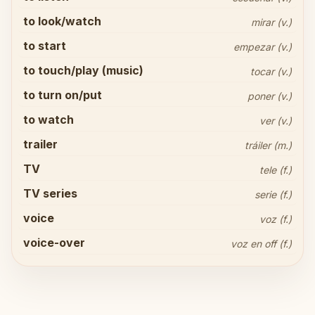
to look/watch
mirar (v.)
to start
empezar (v.)
to touch/play (music)
tocar (v.)
to turn on/put
poner (v.)
to watch
ver (v.)
trailer
tráiler (m.)
TV
tele (f.)
TV series
serie (f.)
Share your thoughts
close
voice
voz (f.)
voice-over
voz en off (f.)