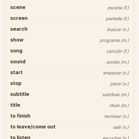
scene
escena (f.)
screen
pantalla (f.)
search
buscar (v.)
show
programa (m.)
song
canción (f.)
sound
sonido (m.)
start
empezar (v.)
stop
parar (v.)
subtitle
subtítulo (m.)
title
título (m.)
to finish
terminar (v.)
to leave/come out
salir (v.)
to listen
escuchar (v.)