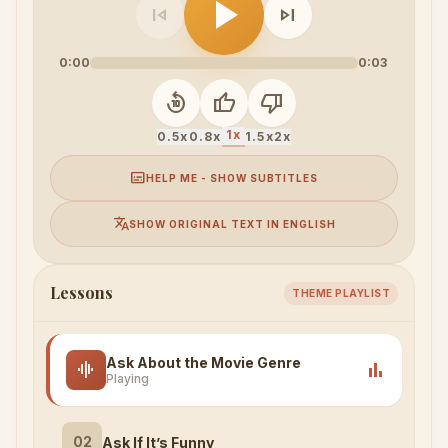
play_arrow
skip_previous
skip_next
0:00
0:03
replay_10
thumb_up
thumb_down
1x
0.5x
0.8x
1.5x
2x
subtitles
HELP ME - SHOW SUBTITLES
translate
SHOW ORIGINAL TEXT IN ENGLISH
Lessons
THEME PLAYLIST
Ask About the Movie Genre
graphic_eq
bar_chart
Playing
02
Ask If It’s Funny