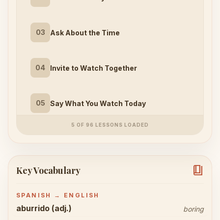
03
Ask About the Time
04
Invite to Watch Together
05
Say What You Watch Today
5 OF 96 LESSONS LOADED
book_4
Key Vocabulary
SPANISH → ENGLISH
aburrido (adj.)
boring