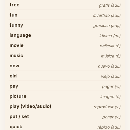
free
gratis (adj.)
fun
divertido (adj.)
funny
gracioso (adj.)
language
idioma (m.)
movie
película (f.)
music
música (f.)
new
nuevo (adj.)
old
viejo (adj.)
pay
pagar (v.)
picture
imagen (f.)
play (video/audio)
reproducir (v.)
put / set
poner (v.)
quick
rápido (adj.)