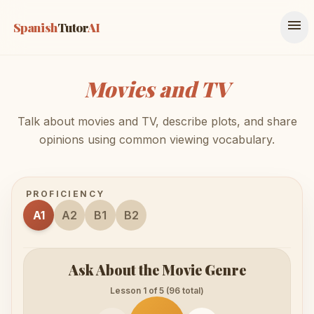
menu
Spanish
Tutor
AI
Movies and TV
Talk about movies and TV, describe plots, and share
opinions using common viewing vocabulary.
PROFICIENCY
A1
A2
B1
B2
Ask About the Movie Genre
Lesson 1 of 5 (96 total)