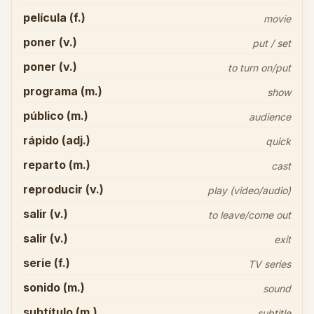
película (f.)
movie
poner (v.)
put / set
poner (v.)
to turn on/put
programa (m.)
show
público (m.)
audience
rápido (adj.)
quick
reparto (m.)
cast
reproducir (v.)
play (video/audio)
salir (v.)
to leave/come out
salir (v.)
exit
serie (f.)
TV series
sonido (m.)
sound
subtítulo (m.)
subtitle