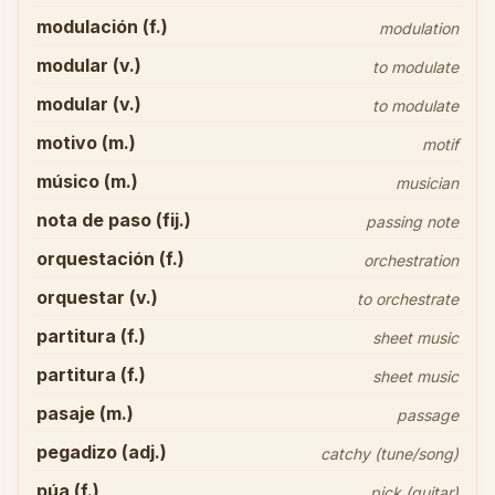
modulación (f.)
modulation
modular (v.)
to modulate
modular (v.)
to modulate
motivo (m.)
motif
músico (m.)
musician
nota de paso (fij.)
passing note
orquestación (f.)
orchestration
orquestar (v.)
to orchestrate
partitura (f.)
sheet music
partitura (f.)
sheet music
pasaje (m.)
passage
pegadizo (adj.)
catchy (tune/song)
púa (f.)
pick (guitar)