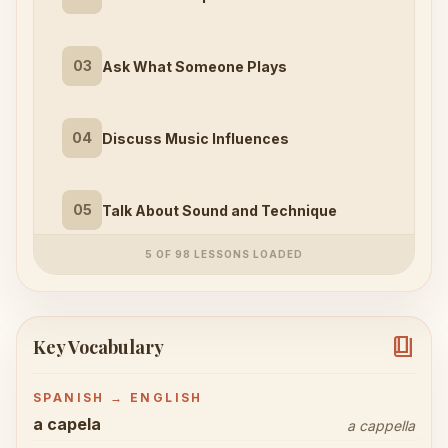
03
Ask What Someone Plays
04
Discuss Music Influences
05
Talk About Sound and Technique
5 OF 98 LESSONS LOADED
book_4
Key Vocabulary
SPANISH → ENGLISH
a capela
a cappella