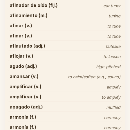
afinador de oído (fij.)
ear tuner
afinamiento (m.)
tuning
afinar (v.)
to tune
afinar (v.)
to tune
aflautado (adj.)
flutelike
aflojar (v.)
to loosen
agudo (adj.)
high-pitched
amansar (v.)
to calm/soften (e.g., sound)
amplificar (v.)
amplify
amplificar (v.)
to amplify
apagado (adj.)
muffled
armonía (f.)
harmony
armonía (f.)
harmony