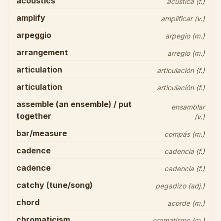
acoustics
acústica (f.)
amplify
amplificar (v.)
arpeggio
arpegio (m.)
arrangement
arreglo (m.)
articulation
articulación (f.)
articulation
articulación (f.)
assemble (an ensemble) / put
ensamblar
together
(v.)
bar/measure
compás (m.)
cadence
cadencia (f.)
cadence
cadencia (f.)
catchy (tune/song)
pegadizo (adj.)
chord
acorde (m.)
chromaticism
cromatismo (m.)