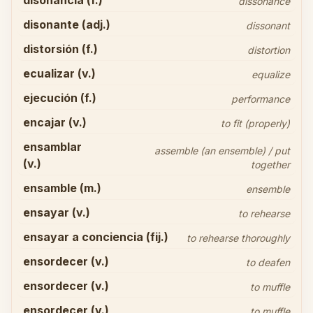
disonancia (f.)
dissonance
disonante (adj.)
dissonant
distorsión (f.)
distortion
ecualizar (v.)
equalize
ejecución (f.)
performance
encajar (v.)
to fit (properly)
ensamblar
assemble (an ensemble) / put
(v.)
together
ensamble (m.)
ensemble
ensayar (v.)
to rehearse
ensayar a conciencia (fij.)
to rehearse thoroughly
ensordecer (v.)
to deafen
ensordecer (v.)
to muffle
ensordecer (v.)
to muffle