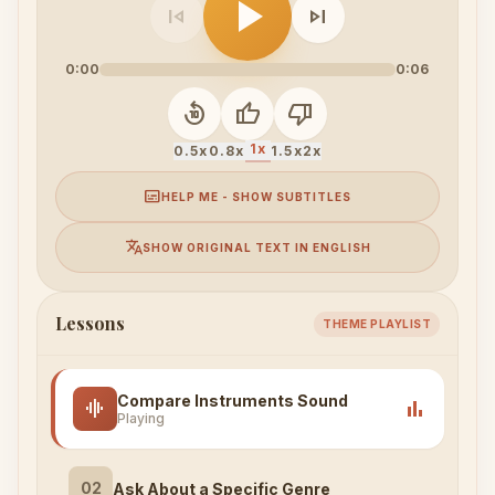
play_arrow
skip_previous
skip_next
0:00
0:06
replay_10
thumb_up
thumb_down
1x
0.5x
0.8x
1.5x
2x
subtitles
HELP ME - SHOW SUBTITLES
translate
SHOW ORIGINAL TEXT IN ENGLISH
Lessons
THEME PLAYLIST
Compare Instruments Sound
graphic_eq
bar_chart
Playing
02
Ask About a Specific Genre