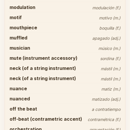
modulation
modulación (f.)
motif
motivo (m.)
mouthpiece
boquilla (f.)
muffled
apagado (adj.)
musician
músico (m.)
mute (instrument accessory)
sordina (f.)
neck (of a string instrument)
mástil (m.)
neck (of a string instrument)
mástil (m.)
nuance
matiz (m.)
nuanced
matizado (adj.)
off the beat
a contratiempo
off-beat (contrametric accent)
contramétrica (f.)
orchestration
orquestación (f.)