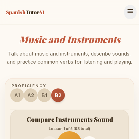
menu
Spanish
Tutor
AI
Music and Instruments
Talk about music and instruments, describe sounds,
and practice common verbs for listening and playing.
PROFICIENCY
A1
A2
B1
B2
Compare Instruments Sound
Lesson 1 of 5 (98 total)