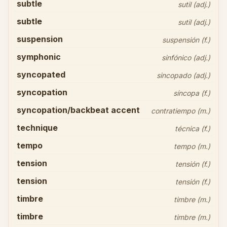
subtle
sutil (adj.)
subtle
sutil (adj.)
suspension
suspensión (f.)
symphonic
sinfónico (adj.)
syncopated
sincopado (adj.)
syncopation
síncopa (f.)
syncopation/backbeat accent
contratiempo (m.)
technique
técnica (f.)
tempo
tempo (m.)
tension
tensión (f.)
tension
tensión (f.)
timbre
timbre (m.)
timbre
timbre (m.)