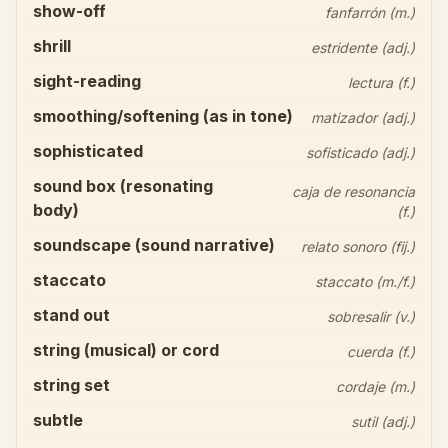
show-off
fanfarrón (m.)
shrill
estridente (adj.)
sight-reading
lectura (f.)
smoothing/softening (as in tone)
matizador (adj.)
sophisticated
sofisticado (adj.)
sound box (resonating
caja de resonancia
body)
(f.)
soundscape (sound narrative)
relato sonoro (fij.)
staccato
staccato (m./f.)
stand out
sobresalir (v.)
string (musical) or cord
cuerda (f.)
string set
cordaje (m.)
subtle
sutil (adj.)