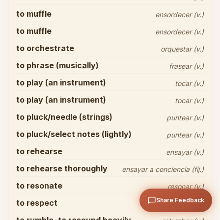
to muffle
ensordecer (v.)
to muffle
ensordecer (v.)
to orchestrate
orquestar (v.)
to phrase (musically)
frasear (v.)
Share your thoughts
close
to play (an instrument)
tocar (v.)
to play (an instrument)
tocar (v.)
to pluck/needle (strings)
puntear (v.)
to pluck/select notes (lightly)
puntear (v.)
to rehearse
ensayar (v.)
arrow_upward
Send
to rehearse thoroughly
ensayar a conciencia (fij.)
to resonate
resonar (v.)
chat_bubble
Share Feedback
to respect
respetar (v.)