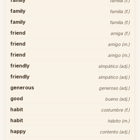
family
familia (f.)
family
familia (f.)
family
familia (f.)
friend
amiga (f.)
friend
amigo (m.)
friend
amigo (m.)
friendly
simpático (adj.)
friendly
simpático (adj.)
generous
generoso (adj.)
good
bueno (adj.)
habit
costumbre (f.)
habit
hábito (m.)
happy
contento (adj.)