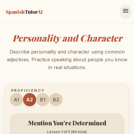
menu
Spanish
Tutor
AI
Personality and Character
Describe personality and character using common
adjectives. Practice speaking about people you know
in real situations.
PROFICIENCY
A1
A2
B1
B2
Mention You’re Determined
Lesson 1 of 5 (84 total)