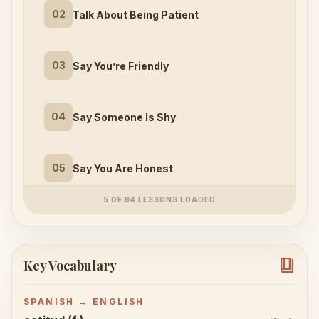
02
Talk About Being Patient
03
Say You’re Friendly
04
Say Someone Is Shy
05
Say You Are Honest
5 OF 84 LESSONS LOADED
book_4
Key Vocabulary
SPANISH → ENGLISH