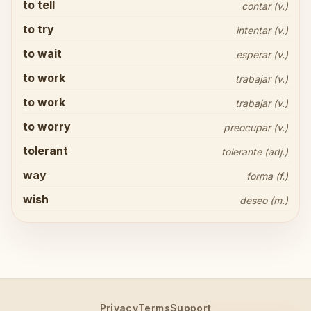
to tell
contar (v.)
to try
intentar (v.)
to wait
esperar (v.)
to work
trabajar (v.)
to work
trabajar (v.)
to worry
preocupar (v.)
tolerant
tolerante (adj.)
Share your thoughts
close
way
forma (f.)
wish
deseo (m.)
arrow_upward
Send
Privacy
Terms
Support