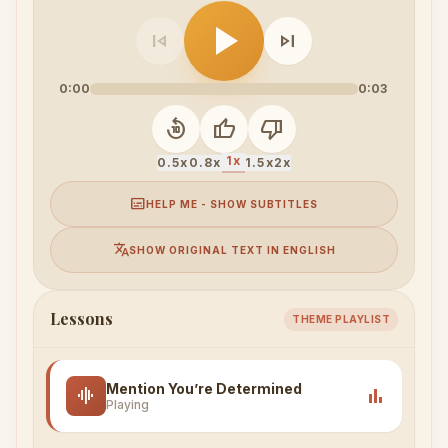
play_arrow
skip_previous
skip_next
0:00
0:03
replay_10
thumb_up
thumb_down
1x
0.5x
0.8x
1.5x
2x
subtitles
HELP ME - SHOW SUBTITLES
translate
SHOW ORIGINAL TEXT IN ENGLISH
Lessons
THEME PLAYLIST
Mention You’re Determined
graphic_eq
bar_chart
Playing