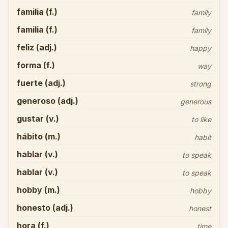
familia (f.)
family
familia (f.)
family
feliz (adj.)
happy
forma (f.)
way
fuerte (adj.)
strong
generoso (adj.)
generous
gustar (v.)
to like
hábito (m.)
habit
hablar (v.)
to speak
hablar (v.)
to speak
hobby (m.)
hobby
honesto (adj.)
honest
hora (f.)
time