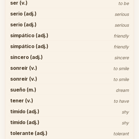
ser (v.)
to be
serio (adj.)
serious
serio (adj.)
serious
simpático (adj.)
friendly
simpático (adj.)
friendly
sincero (adj.)
sincere
sonreír (v.)
to smile
sonreír (v.)
to smile
sueño (m.)
dream
tener (v.)
to have
tímido (adj.)
shy
tímido (adj.)
shy
tolerante (adj.)
tolerant