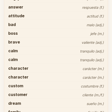
answer
respuesta (f.)
attitude
actitud (f.)
bad
malo (adj.)
boss
jefe (m.)
brave
valiente (adj.)
calm
tranquilo (adj.)
calm
tranquilo (adj.)
character
carácter (m.)
character
carácter (m.)
custom
costumbre (f.)
customer
cliente (m./f.)
dream
sueño (m.)