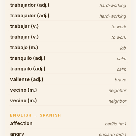
trabajador (adj.)
hard-working
trabajador (adj.)
hard-working
trabajar (v.)
to work
trabajar (v.)
to work
trabajo (m.)
job
tranquilo (adj.)
calm
tranquilo (adj.)
calm
valiente (adj.)
brave
vecino (m.)
neighbor
vecino (m.)
neighbor
ENGLISH → SPANISH
affection
cariño (m.)
angry
enojado (adj.)