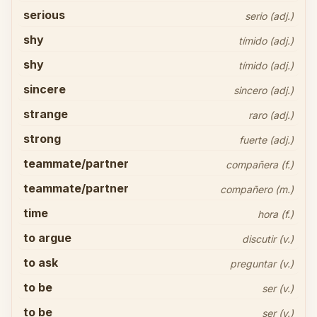
serious
serio (adj.)
shy
tímido (adj.)
shy
tímido (adj.)
sincere
sincero (adj.)
strange
raro (adj.)
strong
fuerte (adj.)
teammate/partner
compañera (f.)
teammate/partner
compañero (m.)
time
hora (f.)
to argue
discutir (v.)
to ask
preguntar (v.)
to be
ser (v.)
to be
ser (v.)