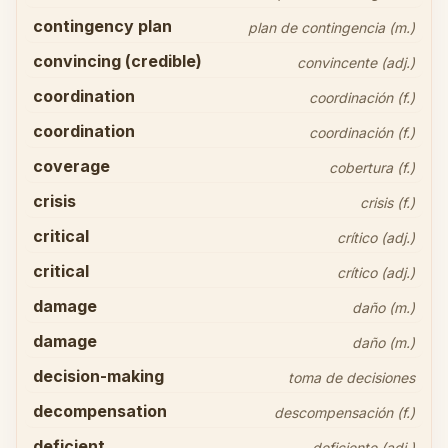
contingency plan
plan de contingencia (m.)
convincing (credible)
convincente (adj.)
coordination
coordinación (f.)
coordination
coordinación (f.)
coverage
cobertura (f.)
crisis
crisis (f.)
critical
crítico (adj.)
critical
crítico (adj.)
damage
daño (m.)
damage
daño (m.)
decision-making
toma de decisiones
decompensation
descompensación (f.)
deficient
deficiente (adj.)