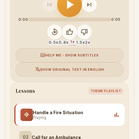
play_arrow
skip_previous
skip_next
0:00
0:05
replay_10
thumb_up
thumb_down
1x
0.5x
0.8x
1.5x
2x
subtitles
HELP ME - SHOW SUBTITLES
translate
SHOW ORIGINAL TEXT IN ENGLISH
Lessons
THEME PLAYLIST
Handle a Fire Situation
graphic_eq
bar_chart
Playing
02
Call for an Ambulance