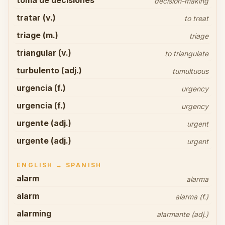
toma de decisiones
decision-making
tratar (v.)
to treat
triage (m.)
triage
triangular (v.)
to triangulate
turbulento (adj.)
tumultuous
urgencia (f.)
urgency
urgencia (f.)
urgency
urgente (adj.)
urgent
urgente (adj.)
urgent
ENGLISH → SPANISH
alarm
alarma
alarm
alarma (f.)
alarming
alarmante (adj.)