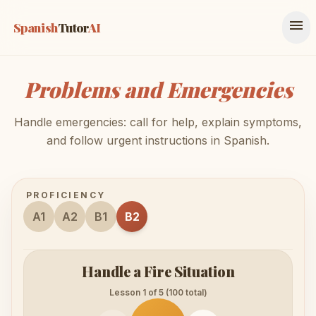
menu
Spanish
Tutor
AI
Problems and Emergencies
Handle emergencies: call for help, explain symptoms,
and follow urgent instructions in Spanish.
PROFICIENCY
A1
A2
B1
B2
Handle a Fire Situation
Lesson 1 of 5 (100 total)