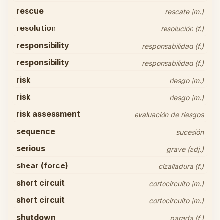
rescue
rescate (m.)
resolution
resolución (f.)
responsibility
responsabilidad (f.)
responsibility
responsabilidad (f.)
risk
riesgo (m.)
risk
riesgo (m.)
risk assessment
evaluación de riesgos
sequence
sucesión
serious
grave (adj.)
shear (force)
cizalladura (f.)
short circuit
cortocircuito (m.)
short circuit
cortocircuito (m.)
shutdown
parada (f.)