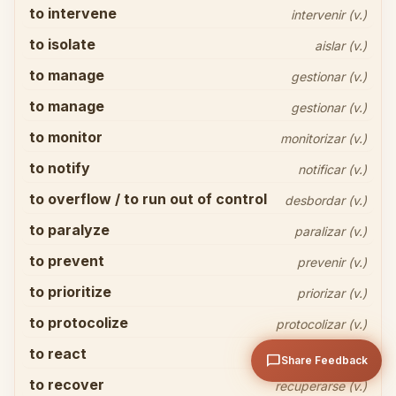
to intervene
intervenir (v.)
to isolate
aislar (v.)
to manage
gestionar (v.)
to manage
gestionar (v.)
to monitor
monitorizar (v.)
Share your thoughts
close
to notify
notificar (v.)
to overflow / to run out of control
desbordar (v.)
to paralyze
paralizar (v.)
to prevent
prevenir (v.)
to prioritize
priorizar (v.)
arrow_upward
Send
to protocolize
protocolizar (v.)
to react
reaccionar (v.)
chat_bubble
Share Feedback
to recover
recuperarse (v.)