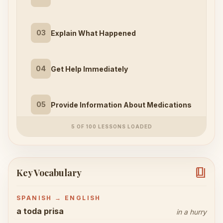
03
Explain What Happened
04
Get Help Immediately
05
Provide Information About Medications
5 OF 100 LESSONS LOADED
book_4
Key Vocabulary
SPANISH → ENGLISH
a toda prisa
in a hurry