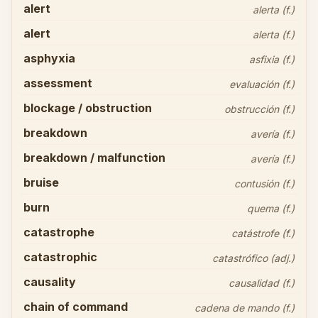
alert
alerta (f.)
alert
alerta (f.)
asphyxia
asfixia (f.)
assessment
evaluación (f.)
blockage / obstruction
obstrucción (f.)
breakdown
avería (f.)
breakdown / malfunction
avería (f.)
bruise
contusión (f.)
burn
quema (f.)
catastrophe
catástrofe (f.)
catastrophic
catastrófico (adj.)
causality
causalidad (f.)
chain of command
cadena de mando (f.)