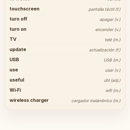
touchscreen
pantalla táctil (f.)
turn off
apagar (v.)
turn on
encender (v.)
TV
telé (m.)
update
actualización (f.)
USB
USB (m.)
use
usar (v.)
useful
útil (adj.)
Share your thoughts
close
Wi‑Fi
wifi (m.)
wireless charger
cargador inalámbrico (m.)