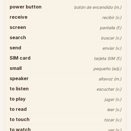
power button
botón de encendido (m.)
receive
recibir (v.)
screen
pantalla (f.)
search
buscar (v.)
send
enviar (v.)
SIM card
tarjeta SIM (f.)
small
pequeño (adj.)
speaker
altavoz (m.)
to listen
escuchar (v.)
to play
jugar (v.)
to read
leer (v.)
to touch
tocar (v.)
to watch
ver (v.)