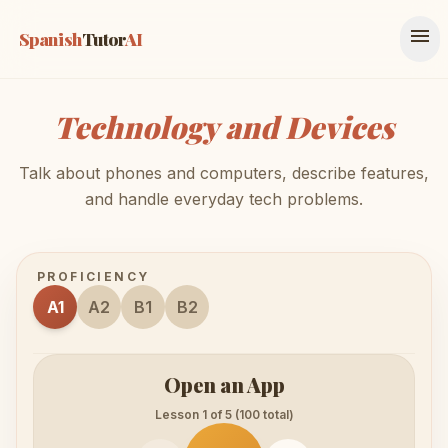
menu
Spanish
Tutor
AI
Technology and Devices
Talk about phones and computers, describe features,
and handle everyday tech problems.
PROFICIENCY
A1
A2
B1
B2
Open an App
Lesson 1 of 5 (100 total)