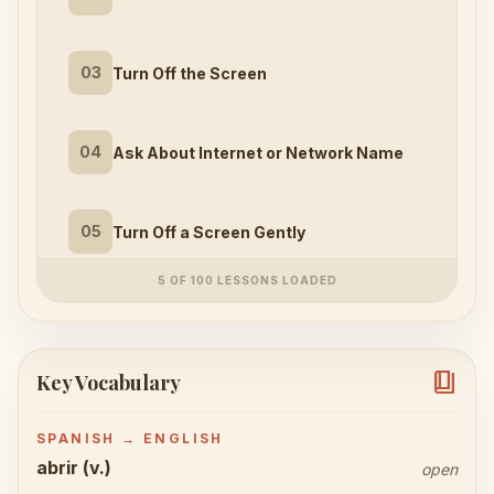
03
Turn Off the Screen
04
Ask About Internet or Network Name
05
Turn Off a Screen Gently
5 OF 100 LESSONS LOADED
book_4
Key Vocabulary
SPANISH → ENGLISH
abrir (v.)
open