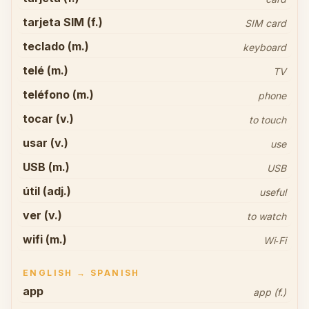
tarjeta SIM (f.)
SIM card
teclado (m.)
keyboard
telé (m.)
TV
teléfono (m.)
phone
tocar (v.)
to touch
usar (v.)
use
USB (m.)
USB
útil (adj.)
useful
ver (v.)
to watch
wifi (m.)
Wi‑Fi
ENGLISH → SPANISH
app
app (f.)