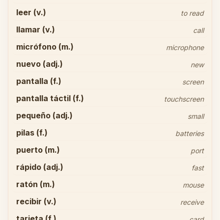
leer (v.)
to read
llamar (v.)
call
micrófono (m.)
microphone
nuevo (adj.)
new
pantalla (f.)
screen
pantalla táctil (f.)
touchscreen
pequeño (adj.)
small
pilas (f.)
batteries
puerto (m.)
port
rápido (adj.)
fast
ratón (m.)
mouse
recibir (v.)
receive
tarjeta (f.)
card