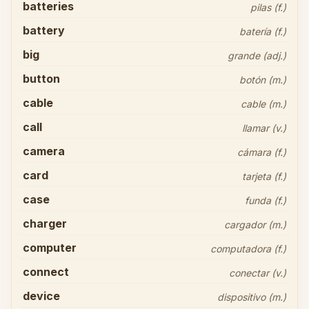
batteries
pilas (f.)
battery
batería (f.)
big
grande (adj.)
button
botón (m.)
cable
cable (m.)
call
llamar (v.)
camera
cámara (f.)
card
tarjeta (f.)
case
funda (f.)
charger
cargador (m.)
computer
computadora (f.)
connect
conectar (v.)
device
dispositivo (m.)