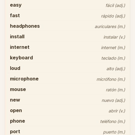
easy
fácil (adj.)
fast
rápido (adj.)
headphones
auriculares (m.)
install
instalar (v.)
internet
internet (m.)
keyboard
teclado (m.)
loud
alto (adj.)
microphone
micrófono (m.)
mouse
ratón (m.)
new
nuevo (adj.)
open
abrir (v.)
phone
teléfono (m.)
port
puerto (m.)