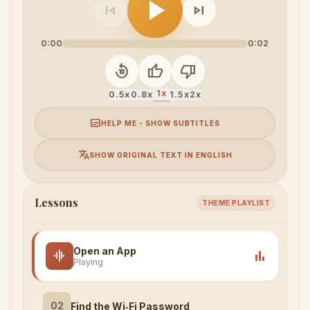
play_arrow
skip_previous
skip_next
0:00
0:02
replay_10
thumb_up
thumb_down
1x
0.5x
0.8x
1.5x
2x
subtitles
HELP ME - SHOW SUBTITLES
translate
SHOW ORIGINAL TEXT IN ENGLISH
Lessons
THEME PLAYLIST
Open an App
graphic_eq
bar_chart
Playing
02
Find the Wi‑Fi Password